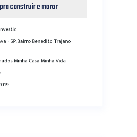
pra construir e morar
vestir.
va - SP. Bairro Benedito Trajano
inados Minha Casa Minha Vida
m
2019