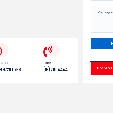
tsApp
Fone
Prontos
 9 9720.0768
(16) 2111.4444