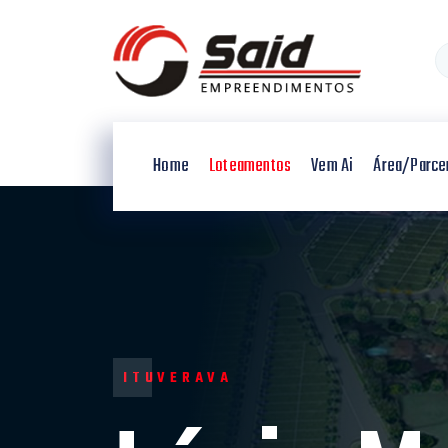
Home
Loteamentos
Vem Ai
Área/Parce
ITUVERAVA