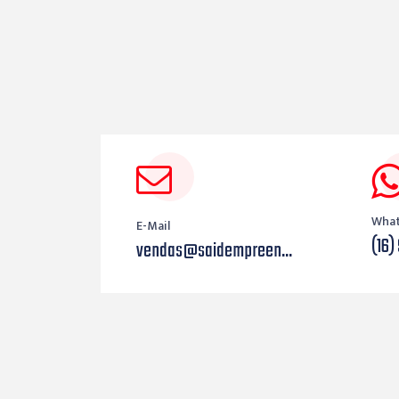
Wha
E-Mail
(16)
vendas@saidempreen...