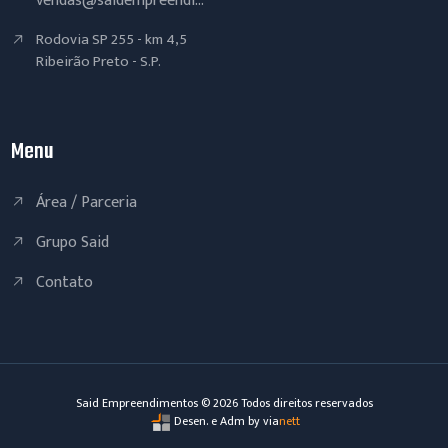
vendas@saidempreendi...
Rodovia SP 255 - km 4,5
Ribeirão Preto - S.P.
Menu
Área / Parceria
Grupo Said
Contato
Said Empreendimentos ©
2026
Todos direitos reservados
Desen. e Adm by via
nett